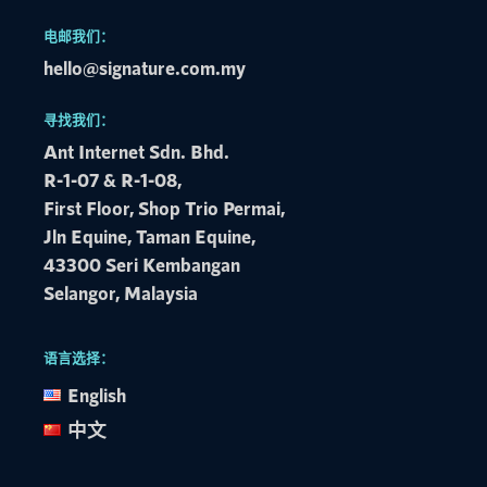
电邮我们：
hello@signature.com.my
寻找我们：
Ant Internet Sdn. Bhd.
R-1-07 & R-1-08,
First Floor, Shop Trio Permai,
Jln Equine, Taman Equine,
43300 Seri Kembangan
Selangor, Malaysia
语言选择：
English
中文